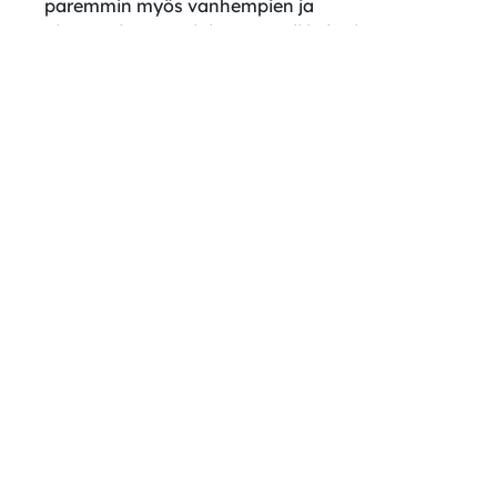
paremmin myös vanhempien ja
pienempiresoluutioisten mobiililaitteiden
käyttömukavuuden.
Edellinen
Seuraa