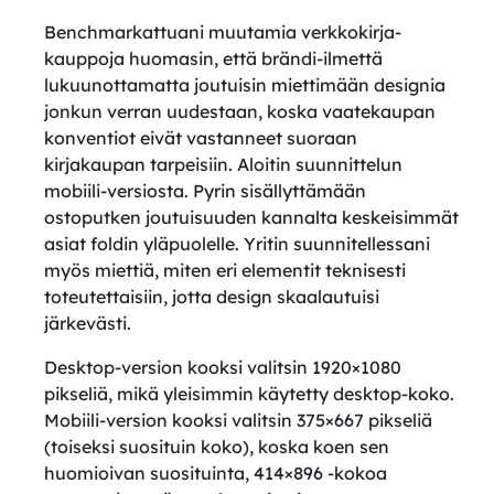
Benchmarkattuani muutamia verkkokirja­
kauppoja huomasin, että brändi-ilmettä
lukuunottamatta joutuisin miettimään designia
jonkun verran uudestaan, koska vaatekaupan
konventiot eivät vastanneet suoraan
kirjakaupan tarpeisiin. Aloitin suunnittelun
mobiili-versiosta. Pyrin sisällyttämään
ostoputken joutuisuuden kannalta keskeisimmät
asiat foldin yläpuolelle. Yritin suunnitellessani
myös miettiä, miten eri elementit teknisesti
toteutettaisiin, jotta design skaalautuisi
järkevästi.
Desktop-version kooksi valitsin 1920×1080
pikseliä, mikä yleisimmin käytetty desktop-koko.
Mobiili-version kooksi valitsin 375×667 pikseliä
(toiseksi suosituin koko), koska koen sen
huomioivan suosituinta, 414×896 -kokoa