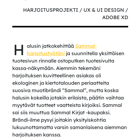
HARJOITUSPROJEKTI / UX & UI DESIGN /
ADOBE XD
H
alusin jatkokehittää
Sammal-
harjoitustyötäni
ja suunnitella yksittäisen
tuotesivun rinnalle ostoputken tuotesivulta
kassa-näkymään. Aiemmin tekemäni
harjoituksen kuvitteellinen asiakas oli
ekologinen ja kiertotalouden periaatteita
suosiva muotibrändi “Sammal”, mutta koska
halusin kokeilla jotakin erilaista, päätin vaihtaa
myytävät tuotteet vaatteista kirjoiksi. Sammal
sai siis muuttua Sammal Kirjat -kaupaksi.
Brändi-ilme pysyi joitakin yksityiskohtia
lukuunottamatta varsin samanlaisena aiemman
harjoituksen kanssa.