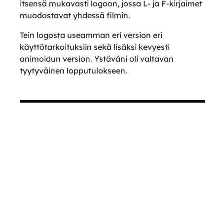
itsensä mukavasti logoon, jossa L- ja F-kirjaimet
muodostavat yhdessä filmin.
Tein logosta useamman eri version eri
käyttötarkoituksiin sekä lisäksi kevyesti
animoidun version. Ystäväni oli valtavan
tyytyväinen lopputulokseen.
Edellinen
Seuraa