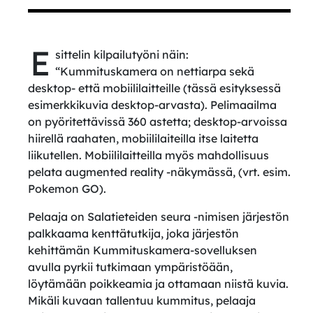
E
sittelin kilpailutyöni näin:
“Kummituskamera on nettiarpa sekä
desktop- että mobiililaitteille (tässä esityksessä
esimerkkikuvia desktop-arvasta). Pelimaailma
on pyöritettävissä 360 astetta; desktop-arvoissa
hiirellä raahaten, mobiililaiteilla itse laitetta
liikutellen. Mobiililaitteilla myös mahdollisuus
pelata augmented reality -näkymässä, (vrt. esim.
Pokemon GO).
Pelaaja on Salatieteiden seura -nimisen järjestön
palkkaama kenttätutkija, joka järjestön
kehittämän Kummituskamera-sovelluksen
avulla pyrkii tutkimaan ympäristöään,
löytämään poikkeamia ja ottamaan niistä kuvia.
Mikäli kuvaan tallentuu kummitus, pelaaja