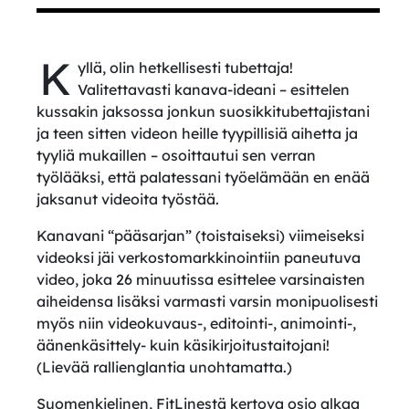
K
yllä, olin hetkellisesti tubettaja!
Valitettavasti kanava-ideani – esittelen
kussakin jaksossa jonkun suosikkitubettajistani
ja teen sitten videon heille tyypillisiä aihetta ja
tyyliä mukaillen – osoittautui sen verran
työlääksi, että palatessani työelämään en enää
jaksanut videoita työstää.
Kanavani “pääsarjan” (toistaiseksi) viimeiseksi
videoksi jäi verkostomarkkinointiin paneutuva
video, joka 26 minuutissa esittelee varsinaisten
aiheidensa lisäksi varmasti varsin monipuolisesti
myös niin videokuvaus-, editointi-, animointi-,
äänenkäsittely- kuin käsikirjoitustaitojani!
(Lievää rallienglantia unohtamatta.)
Suomenkielinen, FitLinestä kertova osio alkaa